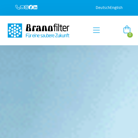
Deutsch
English
0