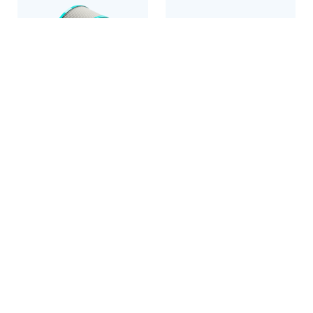
Patronen- und
Einweg Wischmopp
Kassettenfilter
Produkt entdecken
Produkt entdecken