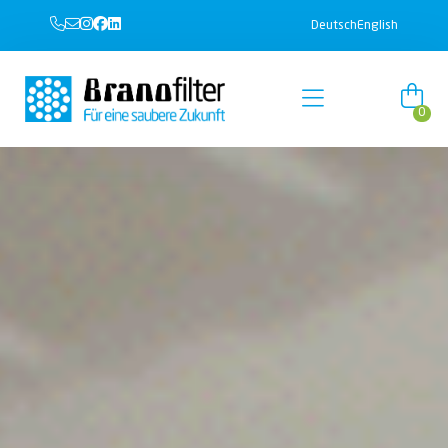
Deutsch
English
0