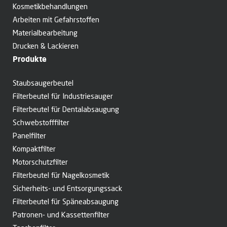
Kosmetik­behandlungen
Arbeiten mit Gefahrstoffen
Material­­bearbeitung
Drucken & Lackieren
Produkte
Staubsaugerbeutel
Filterbeutel für Industriesauger
Filterbeutel für Dental­absaugung
Schwebstoff­filter
Panelfilter
Kompaktfilter
Motorschutz­filter
Filterbeutel für Nagelkosmetik
Sicherheits- und Entsorgungs­sack
Filterbeutel für Späne­absaugung
Patronen- und Kassettenfilter