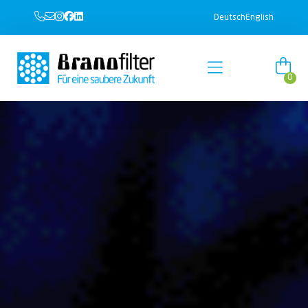
Deutsch
English
0