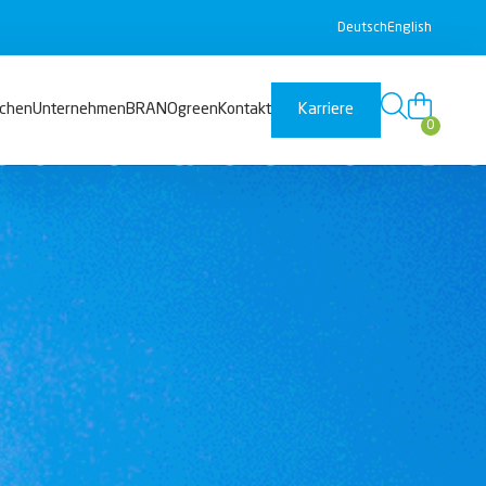
Deutsch
English
nchen
Unternehmen
BRANOgreen
Kontakt
Karriere
0