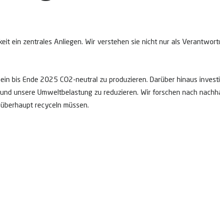
keit ein zentrales Anliegen. Wir verstehen sie nicht nur als Verantwo
ein bis Ende 2025 CO2-neutral zu produzieren. Darüber hinaus investi
d unsere Umweltbelastung zu reduzieren. Wir forschen nach nachhalti
 überhaupt recyceln müssen.
parent in unserem Nachhaltigkeitsbericht den Sie auf unserer Website