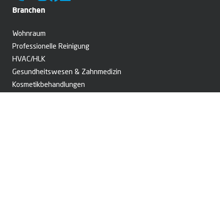
Branchen
Wohnraum
Professionelle Reinigung
HVAC/HLK
Gesundheitswesen­­ & Zahnmedizin
Kosmetik­behandlungen
Arbeiten mit Gefahrstoffen
Material­­bearbeitung
Drucken & Lackieren
Produkte
Staubsaugerbeutel
Filterbeutel für Industriesauger
Filterbeutel für Dental­absaugung
Schwebstoff­filter
Panelfilter